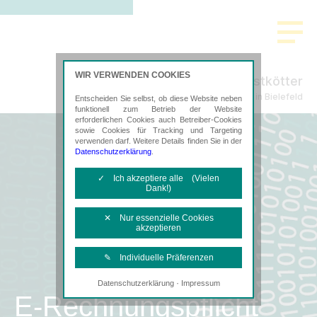
WIR VERWENDEN COOKIES
Horstkötter
Steuerberatung in Bielefeld
Entscheiden Sie selbst, ob diese Website neben
funktionell zum Betrieb der Website
erforderlichen Cookies auch Betreiber-Cookies
sowie Cookies für Tracking und Targeting
verwenden darf. Weitere Details finden Sie in der
Datenschutzerklärung
.
✓ Ich akzeptiere alle (Vielen
Dank!)
✕ Nur essenzielle Cookies
akzeptieren
✎ Individuelle Präferenzen
·
Datenschutzerklärung
Impressum
Notwendige Cookies
E-Rechnungspflicht
Diese Cookies sind erforderlich, um die
grundlegende Funktionalität der Website