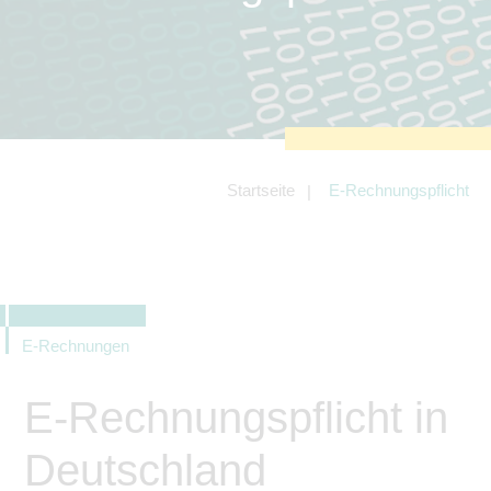
zu sichern.
Tracking- und Targeting-Cookies
Diese Cookies sind erforderlich, um
unsere Website auf Ihre Bedürfnisse hin
zu optimieren. Hierzu gehört eine
bedarfsgerechte Gestaltung und
fortlaufende Verbesserung unseres
Angebotes einschließlich der
Verknüpfung zu Social-Media-
Angeboten von z.B. Facebook und
Startseite
E-Rechnungspflicht
LinkedIn.
Betreibercookies
Diese Cookies sind erforderlich, um z.B.
Google Maps zu nutzen oder
eingebettete Videos abspielen zu
können.
E-Rechnungen
E-Rechnungspflicht in
Deutschland