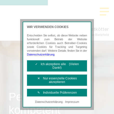
WIR VERWENDEN COOKIES
Horstkötter
Steuerberatung in Bielefeld
Entscheiden Sie selbst, ob diese Website neben
funktionell zum Betrieb der Website
erforderlichen Cookies auch Betreiber-Cookies
sowie Cookies für Tracking und Targeting
verwenden darf. Weitere Details finden Sie in der
Datenschutzerklärung
.
✓ Ich akzeptiere alle (Vielen
Dank!)
✕ Nur essenzielle Cookies
akzeptieren
Persönlich,
✎ Individuelle Präferenzen
·
Datenschutzerklärung
Impressum
Notwendige Cookies
kompetent
Diese Cookies sind erforderlich, um die
grundlegende Funktionalität der Website