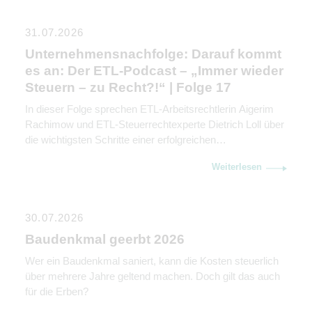
31.07.2026
Unternehmensnachfolge: Darauf kommt
es an: Der ETL-Podcast – „Immer wieder
Steuern – zu Recht?!“ | Folge 17
In dieser Folge sprechen ETL-Arbeitsrechtlerin Aigerim
Rachimow und ETL-Steuerrechtexperte Dietrich Loll über
die wichtigsten Schritte einer erfolgreichen
Unternehmensnachfolge. Sie erklären, warum
Weiterlesen
Kommunikation genauso wichtig ist wie rechtliche und
steuerliche Gestaltung.
30.07.2026
Baudenkmal geerbt 2026
Wer ein Baudenkmal saniert, kann die Kosten steuerlich
über mehrere Jahre geltend machen. Doch gilt das auch
für die Erben?